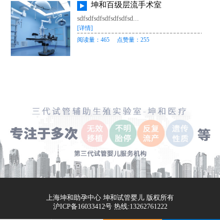
坤和百级层流手术室
sdfsdfsdfsdfsdfsdfsd...
[详情]
阅读量：465
点赞量：255
上海坤和助孕中心 坤和试管婴儿 版权所有
沪ICP备16033412号 热线:13262761222