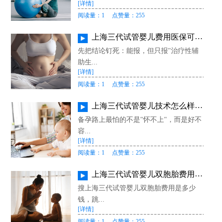
[详情]
阅读量：1
点赞量：255
上海三代试管婴儿费用医保可以报销吗？能报取卵_培养_移植哪些、报多少、PGT筛查为何不报
先把结论钉死：能报，但只报"治疗性辅
助生...
[详情]
阅读量：1
点赞量：255
上海三代试管婴儿技术怎么样（PGT-A_PGT-M全解析）：适用人群判断、检测流程与费用参考
备孕路上最怕的不是"怀不上"，而是好不
容...
[详情]
阅读量：1
点赞量：255
上海三代试管婴儿双胞胎费用是多少钱？双胚vs单胚费用差、双胎隐藏成本与合规提醒
搜上海三代试管婴儿双胞胎费用是多少
钱，跳...
[详情]
阅读量：1
点赞量：255