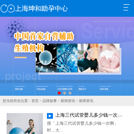
+
+
+
+
+
您当前所在位置：
首页
>
品牌故事
>
新闻资讯
> 新闻资讯
+
上海三代试管婴儿多少钱一次啊？单周期费用明细、医保能减多少与就诊预算清单
+
搜「上海三代试管婴儿多少钱一次啊」
时，大...