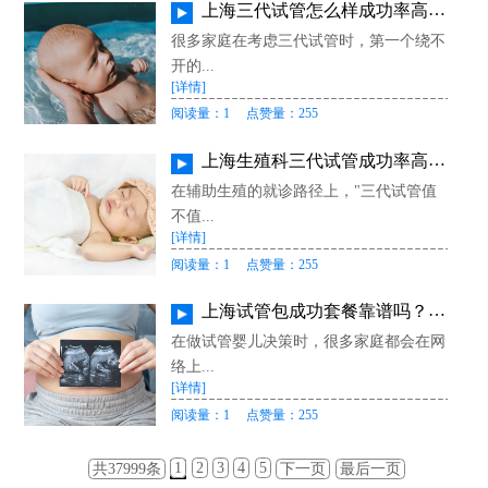
上海三代试管怎么样成功率高？真实成功率数据、影响因素与提升方案全解析
很多家庭在考虑三代试管时，第一个绕不
开的...
[详情]
阅读量：1
点赞量：255
上海生殖科三代试管成功率高吗？分年龄解读真实成功率、费用与选院要点
在辅助生殖的就诊路径上，"三代试管值
不值...
[详情]
阅读量：1
点赞量：255
上海试管包成功套餐靠谱吗？揭秘宣传套路、退款陷阱与正规机构辨别方法
在做试管婴儿决策时，很多家庭都会在网
络上...
[详情]
阅读量：1
点赞量：255
1
2
3
4
5
共37999条
下一页
最后一页